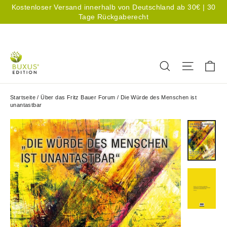
Direkt
Kostenloser Versand innerhalb von Deutschland ab 30€ | 30
zum
Tage Rückgaberecht
Inhalt
Sprache
Deutsch
Ei
Suche
Seitenn
Startseite
/
Über das Fritz Bauer Forum
/
Die Würde des Menschen ist
unantastbar